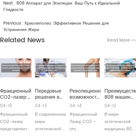
Next :
808 Аппарат для Эпиляции: Ваш Путь к Идеальной
Гладкости
Previous :
Криолиполиз: Эффективное Решение для
Устранения Жира
Related News
Read More
>>
Фракционный
Передовые
Революционные
Преимуществ
CO2-лазер:
решения в
возможности
808 машины
Современное
косметологии:
Фракционный
для удаления
04-16
04-15
04-14
04-12
решение для
Преимущества
Лазер CO2
волос:
Фракционный
В современном
Фракционный
В мире
омоложения
Фракционный
для
современная
кожи
Лазер CO2
омоложения
и
CO2-лазер
мире
Лазер CO2 –
эстетической
и коррекции
эффективная
представляет
эстетической
это
медицины 808
кожи
эпиляция