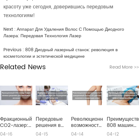
красоту уже сегодня, доверившись передовым
технологиям!
Next :
Аппарат Для Удаления Волос С Помощью Диодного
Лазера: Передовая Технология Лазер
Previous :
808 Диодный лазерный станок: революция в
косметологии и эстетической медицине
Related News
Read More
>>
Фракционный
Передовые
Революционные
Преимуществ
CO2-лазер:
решения в
возможности
808 машины
Современное
косметологии:
Фракционный
для удаления
04-16
04-15
04-14
04-12
решение для
Преимущества
Лазер CO2
волос: